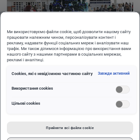
Ми використовуємо файли cookie, щоб дозволити нашому сайту
працювати належним чином, персоналізувати контент і
рекламу, надавати функції соціальних мереж і аналізувати наш
трафік. Ми також ділимося інформацією про використання вами
нашого сайту з нашими партнерами в соціальних мережах,
Ця багаторічна традиція з кожним роком набуває все
рекламі і аналітиці.
більшого розмаху. Сьогодні зібралися понад 350 сімей
зі своїми маленькими сніжинками, феями, піратами, та
Сookies, які є невід’ємною частиною сайту
Завжди активний
іншими казковими персонажами.
Використання cookies
Цільові сookies
Прийняти всі файли сookie