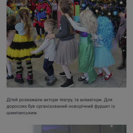
Дітей розважали актори театру, та аніматори. Для
дорослих був організований новорічний фуршет із
шампанським.