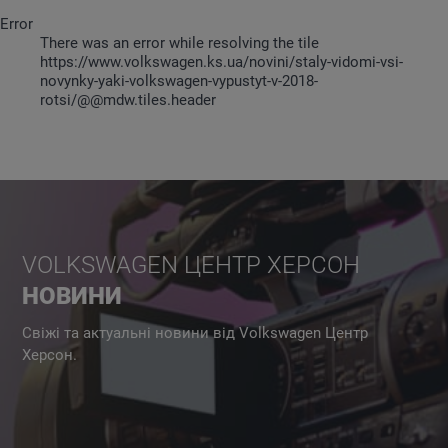
Error
There was an error while resolving the tile
https://www.volkswagen.ks.ua/novini/staly-vidomi-vsi-
novynky-yaki-volkswagen-vypustyt-v-2018-
rotsi/@@mdw.tiles.header
VOLKSWAGEN ЦЕНТР ХЕРСОН
НОВИНИ
Свіжі та актуальні новини від Volkswagen Центр
Херсон.