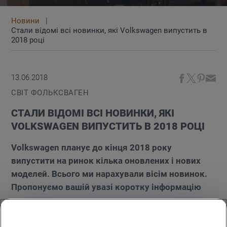
Новини
Стали відомі всі новинки, які Volkswagen випустить в
2018 році
13.06.2018
СВІТ ФОЛЬКСВАГЕН
СТАЛИ ВІДОМІ ВСІ НОВИНКИ, ЯКІ
VOLKSWAGEN ВИПУСТИТЬ В 2018 РОЦІ
Volkswagen планує до кінця 2018 року
випустити на ринок кілька оновлених і нових
моделей. Всього ми нарахували вісім новинок.
Пропонуємо вашій увазі коротку інформацію
про них.