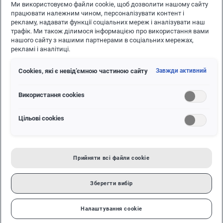
Ми використовуємо файли cookie, щоб дозволити нашому сайту
працювати належним чином, персоналізувати контент і
рекламу, надавати функції соціальних мереж і аналізувати наш
трафік. Ми також ділимося інформацією про використання вами
нашого сайту з нашими партнерами в соціальних мережах,
рекламі і аналітиці.
Сookies, які є невід’ємною частиною сайту
Завжди активний
Використання cookies
Цільові сookies
Volkswagen Amarok V6
Прийняти всі файли сookie
Зовсім скоро у продажу з'явиться пікап VW Amarok
(див. Фото вгорі) з модернізованим дизельним
Зберегти вибір
двигуном V6 потужністю 272 к.с. Зараз його потужність
становить 258 к.с.
Налаштування cookie