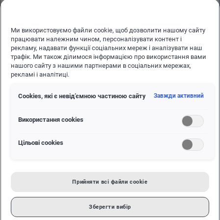
Новини
Роки очікування позаду. Новий T-Roc
Ми використовуємо файли cookie, щоб дозволити нашому сайту
працювати належним чином, персоналізувати контент і
06.05.2019
рекламу, надавати функції соціальних мереж і аналізувати наш
трафік. Ми також ділимося інформацією про використання вами
НОВИНИ ВІД ФОЛЬКСВАГЕН
нашого сайту з нашими партнерами в соціальних мережах,
рекламі і аналітиці.
РОКИ ОЧІКУВАННЯ ПОЗАДУ. НОВИЙ T-
ROC
Сookies, які є невід’ємною частиною сайту
Завжди активний
Вже дуже скоро!
Використання cookies
Цільові сookies
Прийняти всі файли сookie
Зберегти вибір