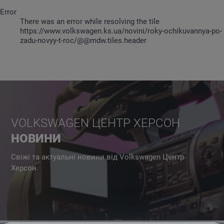
Error
There was an error while resolving the tile
https://www.volkswagen.ks.ua/novini/roky-ochikuvannya-po-
zadu-novyy-t-roc/@@mdw.tiles.header
VOLKSWAGEN ЦЕНТР ХЕРСОН
НОВИНИ
Свіжі та актуальні новини від Volkswagen Центр
Херсон.