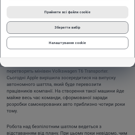
Прийняти всі файли сookie
Зберегти вибір
Налаштування cookie
Згідно з даними, в безпілотний автомобіль
перетворять мінівен Volkswagen T6 Transporter.
Сьогодні Apple вирішила зосередитися на випуску
автономного шаттла, який буде перевозити
працівників компанії. На створення такої машини йде
майже весь час команди, сформованої заради
розробки самокерованих авто приблизно чотири роки
тому.
Робота над безпілотним шатлом ведеться з
відставанням від плану. При цьому поки невідомо, чим