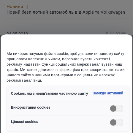
Новини
Новий безпілотний автомобіль від Apple та Volkswagen
24.05.2018
ІНОВАЦІЇ ТА ТЕХНОЛОГІЇ
НОВИЙ БЕЗПІЛОТНИЙ АВТОМОБІЛЬ ВІД
Ми використовуємо файли cookie, щоб дозволити нашому сайту
працювати належним чином, персоналізувати контент і
APPLE ТА VOLKSWAGEN
рекламу, надавати функції соціальних мереж і аналізувати наш
трафік. Ми також ділимося інформацією про використання вами
Компанія Apple уклала з Volkswagen договір,
нашого сайту з нашими партнерами в соціальних мережах,
рекламі і аналітиці.
який передбачає розробку безпілотного авто
для співробітників американської корпорації.
Сookies, які є невід’ємною частиною сайту
Завжди активний
Використання cookies
Цільові сookies